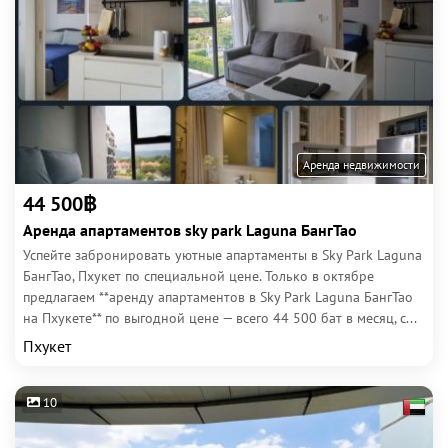
Аренда недвижимости
44 500฿
Аренда апартаментов sky park Laguna БангТао
Успейте забронировать уютные апартаменты в Sky Park Laguna
БангТао, Пхукет по специальной цене. Только в октябре
предлагаем **аренду апартаментов в Sky Park Laguna БангТао
на Пхукете** по выгодной цене — всего 44 500 бат в месяц, с...
Пхукет
10