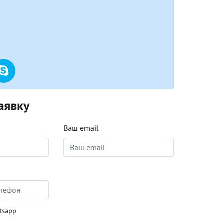
аявку
Ваш email
tsapp