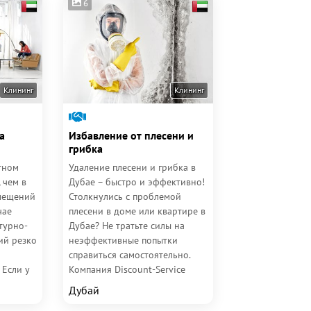
6
Клининг
Клининг
а
Избавление от плесени и
грибка
тном
Удаление плесени и грибка в
 чем в
Дубае – быстро и эффективно!
мещений
Столкнулись с проблемой
чае
плесени в доме или квартире в
турно-
Дубае? Не тратьте силы на
ий резко
неэффективные попытки
справиться самостоятельно.
 Если у
Компания Discount-Service
ать...
предлагает...
Дубай