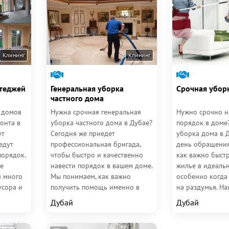
Клининг
Клининг
ттеджей
Генеральная уборка
Срочная убор
частного дома
 домов
Нужна срочная генеральная
Нужно срочно н
онта в
уборка частного дома в Дубае?
порядок в доме
ут
Сегодня же приедет
уборка дома в 
едут
профессиональная бригада,
день обращения
порядок.
чтобы быстро и качественно
как важно быст
е
навести порядок в вашем доме.
жилье в идеальн
я много
Мы понимаем, как важно
особенно когда
усора и
получить помощь именно в
на раздумья. Н
день обращения — поэтому
специалисты уже
Дубай
Дубай
наши...
быть у...