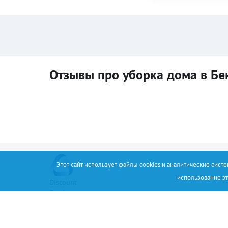
Отзывы про уборка дома в Б
Этот сайт использует файлы cookies и аналитические сист
использование эт
Discount
Service
+34 (67) 530 14 93
Соглашение
О проекте