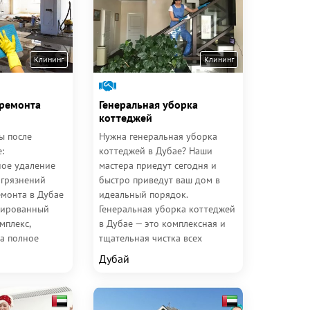
Клининг
Клининг
 ремонта
Генеральная уборка
коттеджей
ы после
Нужна генеральная уборка
:
коттеджей в Дубае? Наши
ое удаление
мастера приедут сегодня и
агрязнений
быстро приведут ваш дом в
емонта в Дубае
идеальный порядок.
зированный
Генеральная уборка коттеджей
мплекс,
в Дубае — это комплексная и
а полное
тщательная чистка всех
дствий
помещений, включая удаление
Дубай
отделочных...
пыли с...