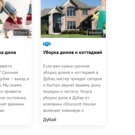
Клининг
Клининг
ка дома
Уборка домов и коттеджей
авести
Если вам нужна срочная
? Срочная
уборка домов и коттеджей в
Дубае — выезд в
Дубае, мастер приедет сегодня
. Мы знаем,
и быстро вернет вашему дому
ро привести
порядок и чистоту. Услуга
ое состояние,
уборки дома в Дубае от
 нет времени
компании «Discount-House»
аши
включает плановую и
 сегодня могут
генеральную уборку, а также...
Дубай