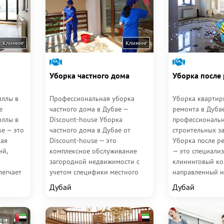
Клининг
Клининг
Уборка частного дома
Уборка после
иллы в
Профессиональная уборка
Уборка квартир
e
частного дома в Дубае —
ремонта в Дубае
иллы в
Discount-house Уборка
профессиональн
se — это
частного дома в Дубае от
строительных з
кая
Discount-house — это
Уборка после р
ий,
комплексное обслуживание
— это специали
загородной недвижимости с
клининговый ко
легчает
учетом специфики местного
направленный н
.
климата и архитектурных...
удаление после
Дубай
Дубай
строительных и 