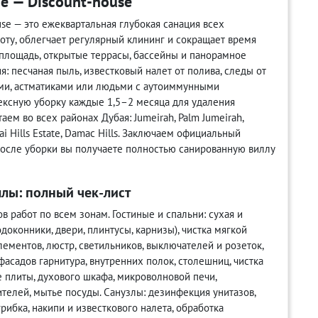
е — Discount-house
se — это ежеквартальная глубокая санация всех
ту, облегчает регулярный клининг и сокращает время
лощадь, открытые террасы, бассейны и панорамное
я: песчаная пыль, известковый налет от полива, следы от
ами, астматиками или людьми с аутоиммунными
ксную уборку каждые 1,5–2 месяца для удаления
ем во всех районах Дубая: Jumeirah, Palm Jumeirah,
ubai Hills Estate, Damac Hills. Заключаем официальный
 После уборки вы получаете полностью санированную виллу
лы: полный чек-лист
 работ по всем зонам. Гостиные и спальни: сухая и
доконники, двери, плинтусы, карнизы), чистка мягкой
ементов, люстр, светильников, выключателей и розеток,
фасадов гарнитура, внутренних полок, столешниц, чистка
 плиты, духового шкафа, микроволновой печи,
телей, мытье посуды. Санузлы: дезинфекция унитазов,
рибка, накипи и известкового налета, обработка