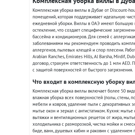
Комплексная уборка виллы в Дуба
Комплексная уборка виллы в Дубае от Discount-hou
помещений, которая поддерживает идеальную чисто
ежедневной уборки. Виллы в ОАЭ имеют большую п
остекление, что создает специфические загрязнени
бассейна и кондиционеров. Для семей с аллергик
заболеваниями мы рекомендуем проводить компле
аллергенов, пылевых клещей и спор плесени. Работа
Arabian Ranches, Emirates Hills, Al Barsha, Mirdif, D
договор, страхуем ответственность до 1 млн AED.
с защитой поверхностей от быстрого загрязнения.
Что входит в комплексную уборку вил
Комплексная уборка виллы включает более 50 видов
влажная уборка всех поверхностей (полы, стены, по
мебели и ковров, удаление пыли с декоративных эл
мытье окон и зеркал с антистатиком. Кухня: мытье 
вытяжки и вентиляционных решеток от жира, мытье
холодильника с разморозкой, чистка мойки и смеси
биде, ванн, душевых кабин и раковин с удалением г