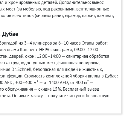
ал и хромированных деталей. Дополнительно: вынос
ых мест (за мебелью, под раковинами, вентиляционные
полов всех типов (керамогранит, мрамор, паркет, ламинат,
в Дубае
игадой из 3–4 клинеров за 6–10 часов. Этапы работ:
лесосами Karcher с HEPA-фильтрами; 09:00–12:00 —
тен, дверей, окон; 12:00–14:00 — санитарная обработка
чистка труднодоступных мест, финишная полировка,
имия Dr. Schnell, безопасная для людей и животных,
езинфекции. Стоимость комплексной уборки виллы в Дубае:
00 AED; 300–400 м² — от 1400 AED; от 400 м² —
го обслуживания — скидка 15%. Бесплатный выезд
счета. Оставьте заявку — получите чистую и безопасную