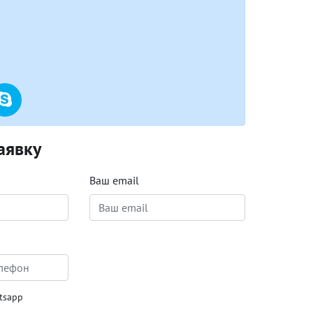
аявку
Ваш email
tsapp