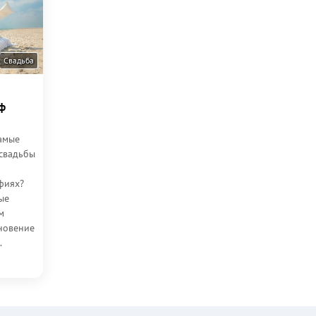
Свадьба
ф
амые
свадьбы
фиях?
ые
м
новение
.
бае —