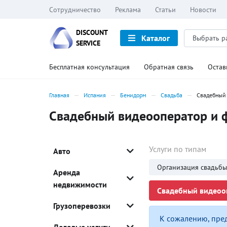
Сотрудничество
Реклама
Статьи
Новости
DISCOUNT
Каталог
SERVICE
Бесплатная консультация
Обратная связь
Остав
Главная
Испания
Бенидорм
Свадьба
Свадебный 
Свадебный видеооператор и 
Услуги по типам
Авто
Организация свадьбы
Аренда
недвижимости
Свадебный видеооп
Грузоперевозки
К сожалению, пре