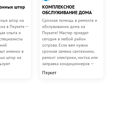
лонных штор
КОМПЛЕКСНОЕ
ОБСЛУЖИВАНИЕ ДОМА
нных штор на
Срочная помощь в ремонте и
на в Пхукете —
обслуживании дома на
щая опыта и
Пхукете! Мастер приедет
 специалисты
сегодня в любой район
тний
острова. Если вам нужна
пыт именно в
срочная замена сантехники,
ых штор на
ремонт электрики, чистка или
льзуют
заправка кондиционеров —
ные
наши специалисты быстро и
Пхукет
...
профессионально...