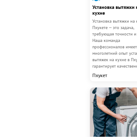
Установка вытяжки 
кухне
Установка вытяжки на 
Пхукете — это задача,
требующая точности и 
Наша команда
профессионалов имеет
многолетний опыт уст
вытяжек на кухне в Пх
гарантирует качестве
монтаж с соблюдением
Пхукет
технических норм. Мы..