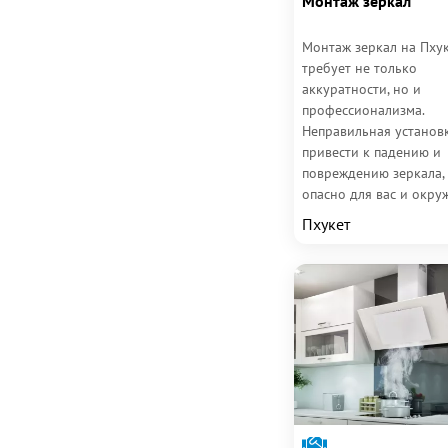
Монтаж зеркал
Монтаж зеркал на Пху
требует не только
аккуратности, но и
профессионализма.
Неправильная установ
привести к падению и
повреждению зеркала, 
опасно для вас и окру
Компания «DH» имеет
Пхукет
многолетний опыт монт