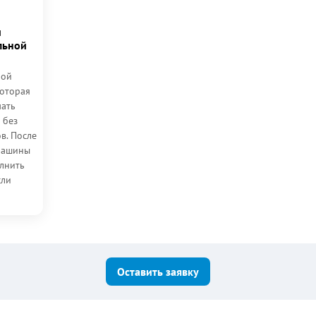
и
льной
ной
которая
чать
 без
в. После
машины
лнить
сли
к...
Оставить заявку