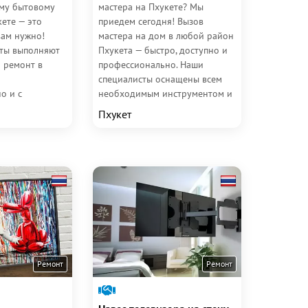
ому бытовому
мастера на Пхукете? Мы
ете — это
приедем сегодня! Вызов
вам нужно!
мастера на дом в любой район
ты выполняют
Пхукета — быстро, доступно и
 ремонт в
профессионально. Наши
специалисты оснащены всем
о и с
необходимым инструментом и
 у вас дома
знаниями, чтобы решить вашу
Пхукет
е...
проблему...
Ремонт
Ремонт