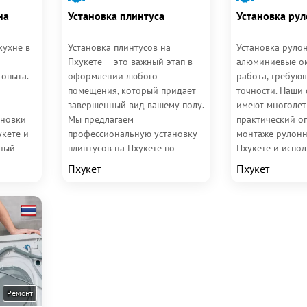
на
Установка плинтуса
Установка ру
кухне в
Установка плинтусов на
Установка руло
Пхукете — это важный этап в
алюминиевые ок
опыта.
оформлении любого
работа, требую
помещения, который придает
точности. Наши
завершенный вид вашему полу.
имеют многоле
ановки
Мы предлагаем
практический о
укете и
профессиональную установку
монтаже рулонн
нный
плинтусов на Пхукете по
Пхукете и испо
 всех
выгодной цене и с высоким
профессиональ
Пхукет
Пхукет
.
качеством выполнения....
инструменты для
Ремонт