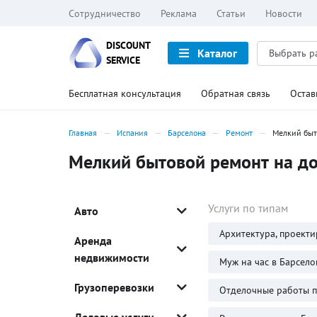
Сотрудничество
Реклама
Статьи
Новости
DISCOUNT
Каталог
SERVICE
Бесплатная консультация
Обратная связь
Остав
Главная
Испания
Барселона
Ремонт
Мелкий быт
Мелкий бытовой ремонт на до
Услуги по типам
Авто
Архитектура, проекти
Аренда
недвижимости
Муж на час в Барсело
Грузоперевозки
Отделочные работы 