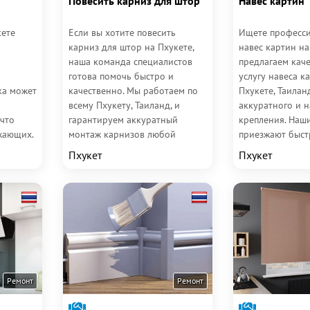
Повесить карниз для штор
Навес картин
кете
Если вы хотите повесить
Ищете професс
карниз для штор на Пхукете,
навес картин н
наша команда специалистов
предлагаем кач
готова помочь быстро и
услугу навеса к
ка может
качественно. Мы работаем по
Пхукете, Таилан
всему Пхукету, Таиланд, и
аккуратного и 
что
гарантируем аккуратный
крепления. Наш
жающих.
монтаж карнизов любой
приезжают быст
сложности. Наши мастера
выполняют рабо
Пхукет
Пхукет
ажа...
имеют опыт и...
использованием.
Ремонт
Ремонт