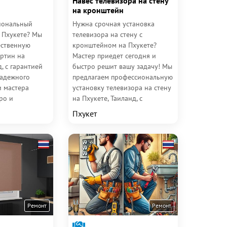
Навес телевизора на стену
на кронштейн
иональный
Нужна срочная установка
а Пхукете? Мы
телевизора на стену с
ественную
кронштейном на Пхукете?
артин на
Мастер приедет сегодня и
д, с гарантией
быстро решит вашу задачу! Мы
надежного
предлагаем профессиональную
и мастера
установку телевизора на стену
ро и
на Пхукете, Таиланд, с
ту с
гарантией качества и точным
Пхукет
..
соблюдением...
Ремонт
Ремонт