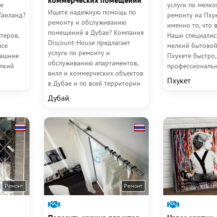
коммерческих помещений
е
услуги по мелк
Ищете надежную помощь по
Таиланд?
ремонту на Пхук
ремонту и обслуживанию
именно то, что 
помещений в Дубае? Компания
теров,
Наши специалис
Discount-House предлагает
все
мелкий бытовой
услуги по ремонту и
машние
Пхукете быстро,
обслуживанию апартаментов,
елкий
профессиональн
вилл и коммерческих объектов
укете —
гарантией. Если
Пхукет
в Дубае и по всей территории
появились мелки
ОАЭ. Мы выполняем всё — от...
Дубай
Ремонт
Ремонт