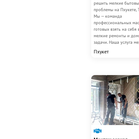
решить мелкие бытовы
проблемы на Пхукете, 
Мы — команда
профессиональных мас
готовых взять на себя 
мелкие ремонты и до
задачи. Наша услуга м
бытовой ремонт на Пх
Пхукет
это...