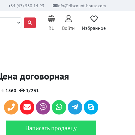
+34 (67) 530 14 93
info@discount-house.com
RU
Войти
Избранное
Цена договорная
ef:
1560
1/231
Написать продавцу