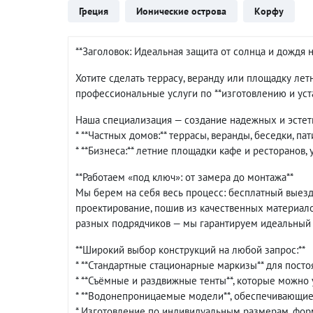
Греция
Ионические острова
Корфу
**Заголовок: Идеальная защита от солнца и дождя н
Хотите сделать террасу, веранду или площадку л
профессиональные услуги по **изготовлению и уста
Наша специализация — создание надежных и эстет
* **Частных домов:** террасы, веранды, беседки, пат
* **Бизнеса:** летние площадки кафе и ресторанов,
**Работаем «под ключ»: от замера до монтажа**
Мы берем на себя весь процесс: бесплатный выезд
проектирование, пошив из качественных материало
разных подрядчиков — мы гарантируем идеальный р
**Широкий выбор конструкций на любой запрос:**
* **Стандартные стационарные маркизы** для посто
* **Съёмные и раздвижные тенты**, которые можно
* **Водонепроницаемые модели**, обеспечивающие 
* Изготовление по индивидуальным размерам, фор