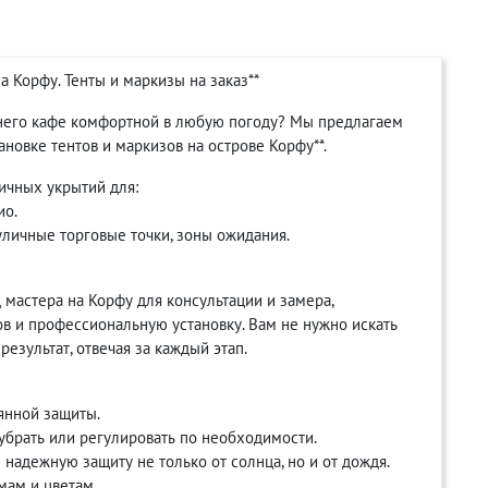
а Корфу. Тенты и маркизы на заказ**
етнего кафе комфортной в любую погоду? Мы предлагаем
новке тентов и маркизов на острове Корфу**.
ичных укрытий для:
ио.
 уличные торговые точки, зоны ожидания.
 мастера на Корфу для консультации и замера,
в и профессиональную установку. Вам не нужно искать
езультат, отвечая за каждый этап.
янной защиты.
 убрать или регулировать по необходимости.
надежную защиту не только от солнца, но и от дождя.
мам и цветам.