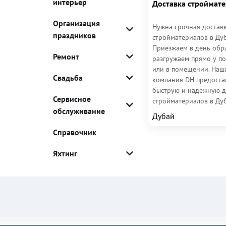
интерьер
Доставка строймат
Организация
Нужна срочная достав
праздников
стройматериалов в Ду
Приезжаем в день обр
Ремонт
разгружаем прямо у п
или в помещении. Наш
Свадьба
компания DH предоста
быструю и надежную д
Сервисное
стройматериалов в Дуб
обслуживание
грузчиками и полным
Дубай
сопровождением. В...
Справочник
Яхтинг