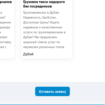
ериалов
Грузовое такси недорого
без посредников
ка
Грузоперевозки в Дубае:
бае?
Надежность, Удобство,
ащения,
Доступные Цены! Ищете
одъезда
надежные и качественные
а
услуги по грузоперевозкам в
вляет
Дубае? Мы предлагаем
оставку
широкий спектр услуг по
ае с
перевозке различных типов
грузов в городе, предоставляя
Дубай
транспорт с...
Оставить заявку