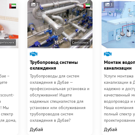
3
3
антехник
Сантехник
Трубопровод системы
Монтаж водоп
охлаждения
канализации​​​​​​​
бае –
Трубопроводы для систем
Услуги монтажа
щете
охлаждения в Дубае —
канализации в 
профессиональная установка и
надежно и дост
iscount-
обслуживание! Ищете
качественный м
а
надежных специалистов для
водопровода и 
! Мы
установки или обслуживания
Наша компания 
 спектр
трубопроводов систем
полный спектр у
ля дома,
охлаждения в Дубае?
проектированию
.
Компания Discount-Service
настройке водо
Дубай
Дубай
предлагает...