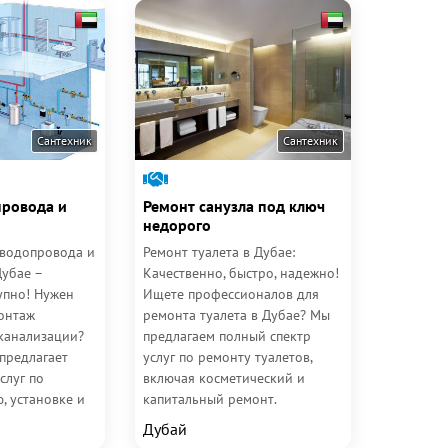
Сантехник
Сантехник
ровода и
Ремонт санузла под ключ
недорого
 водопровода и
Ремонт туалета в Дубае:
Дубае –
Качественно, быстро, надежно!
упно! Нужен
Ищете профессионалов для
онтаж
ремонта туалета в Дубае? Мы
канализации?
предлагаем полный спектр
предлагает
услуг по ремонту туалетов,
слуг по
включая косметический и
, установке и
капитальный ремонт.
проводных и...
Независимо от того, нужно
Дубай
ли...