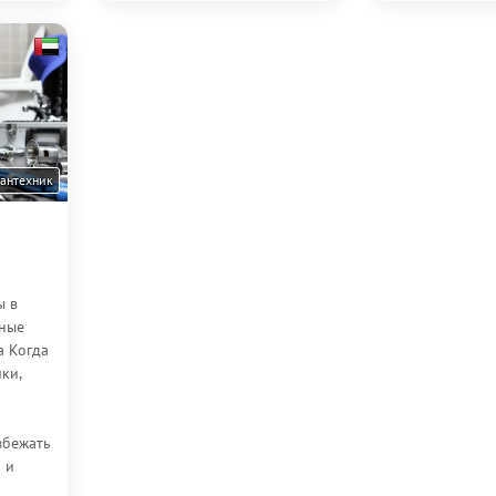
антехник
ы в
ные
а Когда
ки,
збежать
 и
ов. В DH