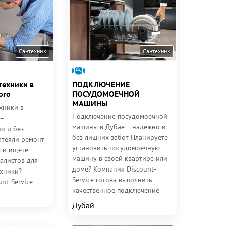
Сантехник
Сантехник
техники в
ПОДКЛЮЧЕНИЕ
ого
ПОСУДОМОЕЧНОЙ
МАШИНЫ
хники в
Подключение посудомоечной
 –
машины в Дубае – надежно и
о и без
без лишних забот Планируете
атеяли ремонт
установить посудомоечную
 и ищете
машину в своей квартире или
алистов для
доме? Компания Discount-
ехники?
Service готова выполнить
nt-Service
качественное подключение
ам справиться
устройства к водопроводу,...
ми...
Дубай