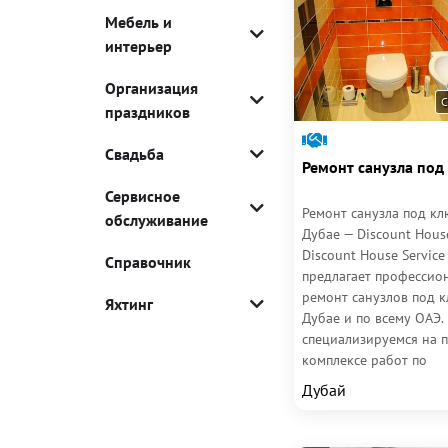
Мебель и
интерьер
Организация
С
праздников
Свадьба
Ремонт санузла под
Сервисное
Ремонт санузла под кл
обслуживание
Дубае — Discount House
Discount House Service
Справочник
предлагает профессио
ремонт санузлов под к
Яхтинг
Дубае и по всему ОАЭ.
специализируемся на 
комплексе работ по
обновлению ванных к
Дубай
и...