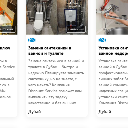
антехник
Сантехник
 ключ
Замена сантехники в
Установка сан
ванной и туалете
ванной недор
юч в
Замена сантехники в ванной и
Установка санте
 Service
туалете в Дубае — быстро и
ванной в Дубае
надежно Планируете заменить
профессиональн
нальный
сантехнику, но не знаете, с
лишних забот З
люч в
чего начать? Компания
ванной комнаты
 Мы
Discount-Service поможет вам
надежных специ
полном
выполнить эту задачу
установки сант
качественно и без лишних
Компания Discou
омнат
хлопот! Мы берем на себя...
готова помочь в
Дубай
Дубай
с любыми задача