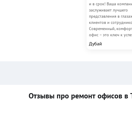
и в срок! Ваша компан
заслуживает лучшего
представления в глаза
клиентов и сотруднико
Современный, комфор
офис – это ключ к успе
конкурентной среде Ду
Дубай
Наша...
Отзывы про ремонт офисов в 