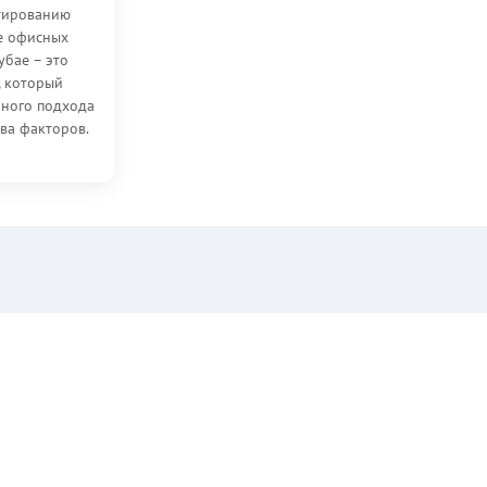
тированию
е офисных
убае – это
, который
ьного подхода
ва факторов.
чая среда...