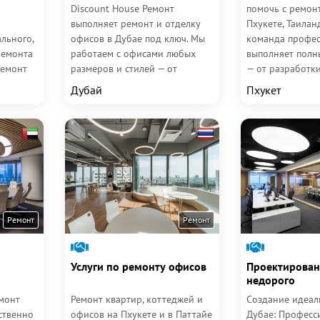
Discount House Ремонт
помочь с ремон
выполняет ремонт и отделку
Пхукете, Таилан
льного,
офисов в Дубае под ключ. Мы
команда профе
ремонта
работаем с офисами любых
выполняет полны
Ремонт
размеров и стилей — от
— от разработк
ует...
эконом до премиум. Всё
проекта до чис
Дубай
Пхукет
начинается с...
сдачи объекта...
Ремонт
Ремонт
Услуги по ремонту офисов
Проектирован
недорого
монт
Ремонт квартир, коттеджей и
Создание идеал
ственно
офисов на Пхукете и в Паттайе
Дубае: Профес