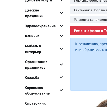
Деловые услуги
Поклейка обоев в То
Детские
Сантехник в Торревь
праздники
Установка кондицион
Здравоохранение
Ремонт офисов в То
Клининг
К сожалению, пре
Мебель и
или обратитесь к
интерьер
Организация
праздников
Свадьба
Сервисное
обслуживание
Справочник