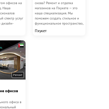
том офисов на
снова? Ремонт и отделка
д. Наша
магазинов на Пхукете — это
ссионалов
наша специализация. Мы
й спектр услуг
поможем создать стильное и
и дизайн-
функциональное пространство,
товой отделки и
которое привлечёт больше...
Пхукет
Ремонт
ие офисов
ьного офиса в
сиональный