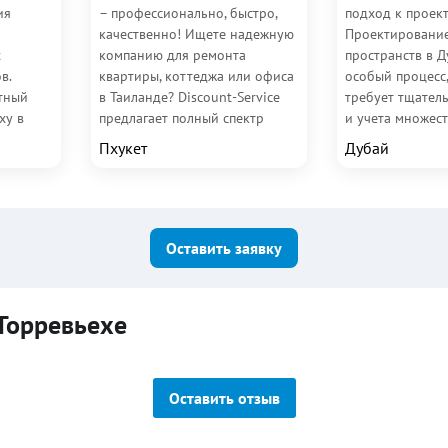
ия
– профессионально, быстро,
подход к проек
качественно! Ищете надежную
Проектировани
х
компанию для ремонта
пространств в Д
в.
квартиры, коттеджа или офиса
особый процесс
тный
в Таиланде? Discount-Service
требует тщател
ху в
предлагает полный спектр
и учета множест
бая.
ремонтных и...
Уникальная рабо
Пхукет
Дубай
Оставить заявку
Торревьехе
Оставить отзыв