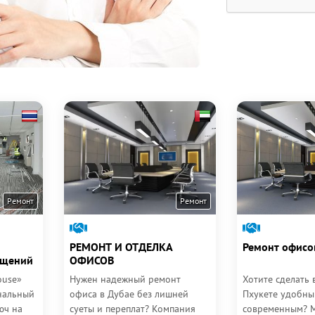
Ремонт
Ремонт
РЕМОНТ И ОТДЕЛКА
Ремонт офисо
ещений
ОФИСОВ
ouse»
Нужен надежный ремонт
Хотите сделать
нальный
офиса в Дубае без лишней
Пхукете удобны
юч на
суеты и переплат? Компания
современным? 