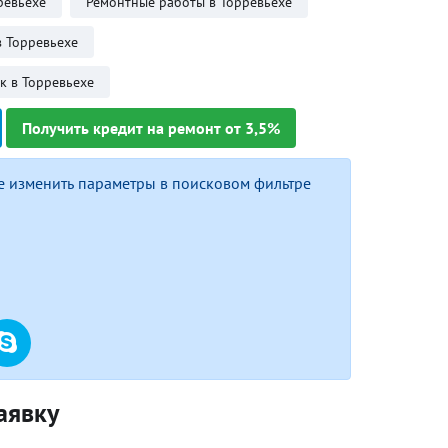
ревьехе
Ремонтные работы в Торревьехе
в Торревьехе
к в Торревьехе
Получить кредит на ремонт от 3,5%
е изменить параметры в поисковом фильтре
аявку