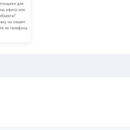
ртонщики для
ры, офиса или
объекта?
вку на нашем
те по телефону
.