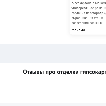
гипсокартона в Майами
универсальное решени
создания перегородок,
выравнивания стен и
возведения сложных
конструкций любой сл
Майами
Что это такое? Это...
Отзывы про отделка гипсокар