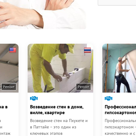
Ремонт
Ремонт
на в
Возведение стен в доме,
Профессионал
вилле, квартире
гипсокартоно
в
Возведение стен на Пхукете и
Профессиональн
 и
в Паттайе – это один из
гипсокартоном 
онтаж
ключевых этапов
качественно и с