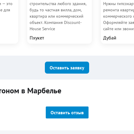
 — это
строительства любого здания,
Нужны гипсока
е для
будь то частная вилла, дом,
ремонта кварти
квартира или коммерческий
коммерческого 
объект. Компания Discount-
Оформляйте зая
House Service
сайте или звони
ожности.
профессионально выполняет
— выезд в день..
Пхукет
Дубай
полный комплекс работ...
Оставить заявку
тоном в Марбелье
Оставить отзыв