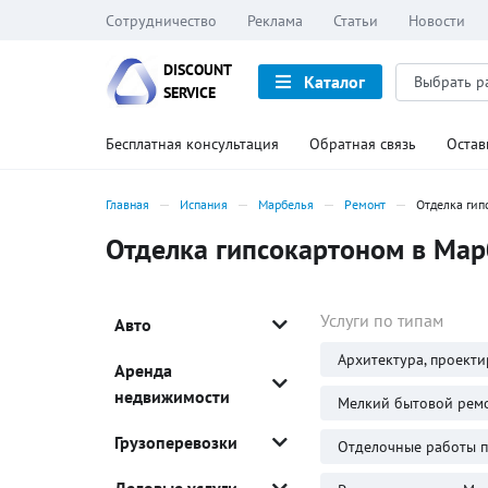
Сотрудничество
Реклама
Статьи
Новости
DISCOUNT
Каталог
SERVICE
Бесплатная консультация
Обратная связь
Остав
Главная
Испания
Марбелья
Ремонт
Отделка гип
Отделка гипсокартоном в Мар
Услуги по типам
Авто
Архитектура, проекти
Аренда
недвижимости
Мелкий бытовой ремо
Грузоперевозки
Отделочные работы 