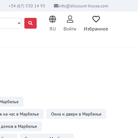
+34 (67) 530 14 93
info@discount-house.com
RU
Войти
Избранное
 Марбелье
 на час в Марбелье
Окна и двери в Марбелье
 домов в Марбелье