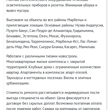
осветительных приборов и розеток. Финишная уборка и
вывоз мусора.
Выезжаем на объекты во все районы Марбельи и
прилегающие локации. Основные районы: Нуэва-Андалусия,
Пуэрто-Банус, Сан-Педро-де-Алькантара, Гуадальмина,
Бенаавис, Эстепона, Охен, Михас, Фуэнхирола,
Бенальмадена, Торремолинос, Марбелья-Ист, Лас-Ломас-
дель-Мар, Рио-Реал, Сьерра-Бланка, Касарес, Манильва.
Работаем с различными типами новостроек.
Многоквартирные жилые комплексы с закрытой
территорией. Клубные дома с ограниченным количеством
квартир. Апартаменты в комплексах апарт-отелей.
Таунхаусы в коттеджных поселках. Виллы в элитных
урбанизациях.
Стоимость ремонта рассчитывается индивидуально после
выезда специалиста на объект. Цена фиксируется в
договоре без скрытых доплат. Возможна поэтапная оплата
после приемки работ. Скидки на материалы от партнеров-