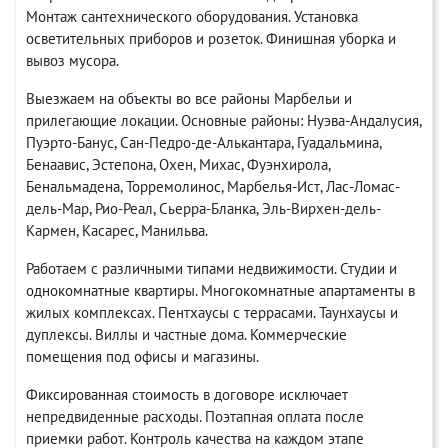
Монтаж сантехнического оборудования. Установка
осветительных приборов и розеток. Финишная уборка и
вывоз мусора.
Выезжаем на объекты во все районы Марбельи и
прилегающие локации. Основные районы: Нуэва-Андалусия,
Пуэрто-Банус, Сан-Педро-де-Алькантара, Гуадальмина,
Бенаавис, Эстепона, Охен, Михас, Фуэнхирола,
Бенальмадена, Торремолинос, Марбелья-Ист, Лас-Ломас-
дель-Мар, Рио-Реал, Сьерра-Бланка, Эль-Вирхен-дель-
Кармен, Касарес, Манильва.
Работаем с различными типами недвижимости. Студии и
однокомнатные квартиры. Многокомнатные апартаменты в
жилых комплексах. Пентхаусы с террасами. Таунхаусы и
дуплексы. Виллы и частные дома. Коммерческие
помещения под офисы и магазины.
Фиксированная стоимость в договоре исключает
непредвиденные расходы. Поэтапная оплата после
приемки работ. Контроль качества на каждом этапе