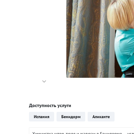
Доступность услуги
Испания
Бенидорм
Аликанте
Химчистка штор, тюля и жалюзи в Бенидорме — услу