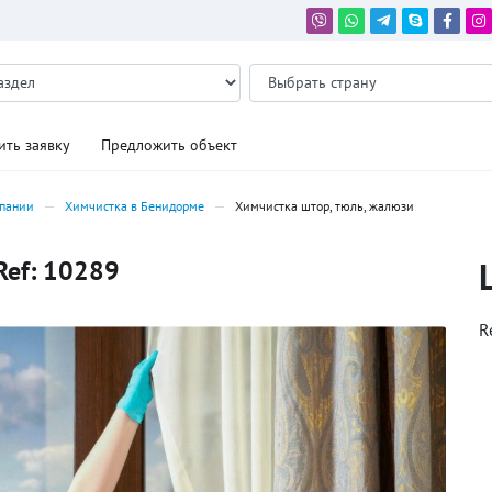
ить заявку
Предложить объект
спании
Химчистка в Бенидорме
Химчистка штор, тюль, жалюзи
Ref: 10289
R