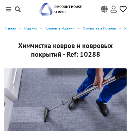
DISCOUNT-HOUSE
SERVICE
Главная
Испания
Клининг в Испании
Химчистка в Испании
Хим
Химчистка ковров и ковровых
покрытий - Ref: 10288