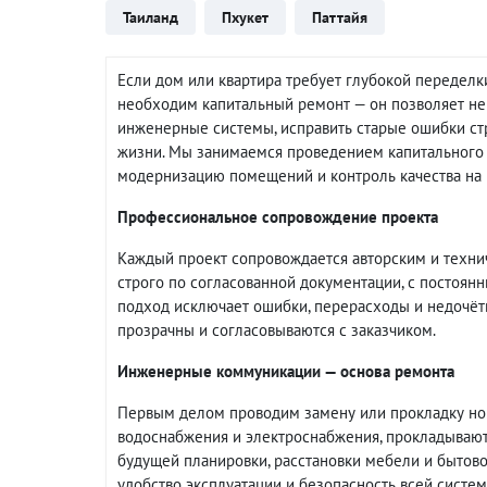
Таиланд
Пхукет
Паттайя
Если дом или квартира требует глубокой переделки
необходим капитальный ремонт — он позволяет не 
инженерные системы, исправить старые ошибки ст
жизни. Мы занимаемся проведением капитального 
модернизацию помещений и контроль качества на в
Профессиональное сопровождение проекта
Каждый проект сопровождается авторским и технич
строго по согласованной документации, с постоян
подход исключает ошибки, перерасходы и недочёты
прозрачны и согласовываются с заказчиком.
Инженерные коммуникации — основа ремонта
Первым делом проводим замену или прокладку но
водоснабжения и электроснабжения, прокладывают
будущей планировки, расстановки мебели и бытово
удобство эксплуатации и безопасность всей систем