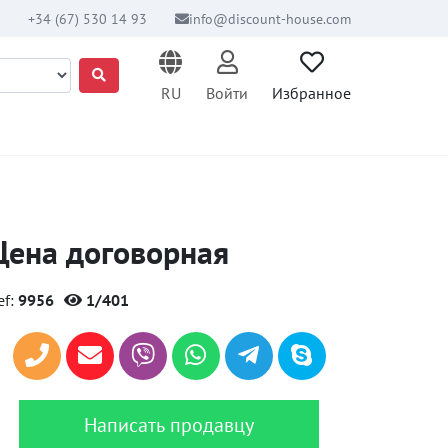
+34 (67) 530 14 93
info@discount-house.com
RU
Войти
Избранное
Цена договорная
ef:
9956
1/401
Написать продавцу