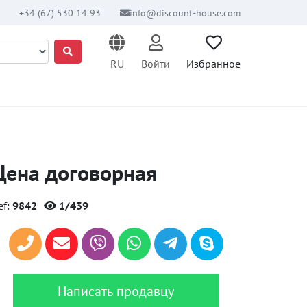
+34 (67) 530 14 93
info@discount-house.com
RU
Войти
Избранное
Цена договорная
ef:
9842
1/439
Написать продавцу