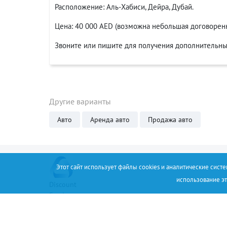
Расположение: Аль-Хабиси, Дейра, Дубай.
Цена: 40 000 AED (возможна небольшая договоренн
Звоните или пишите для получения дополнительны
Другие варианты
Авто
Аренда авто
Продажа авто
Этот сайт использует файлы cookies и аналитические сист
использование эт
Discount
Service
+34 (67) 530 14 93
Соглашение
О проекте