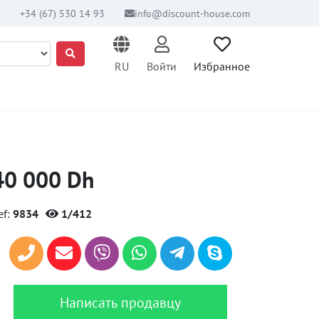
+34 (67) 530 14 93
info@discount-house.com
RU
Войти
Избранное
40 000 Dh
ef:
9834
1/412
Написать продавцу