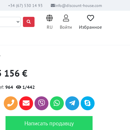
+34 (67) 530 14 93
info@discount-house.com
RU
Войти
Избранное
,
5 156 €
ef:
964
1/442
Написать продавцу