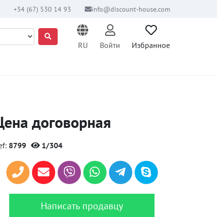
+34 (67) 530 14 93
info@discount-house.com
RU
Войти
Избранное
Цена договорная
ef:
8799
1/304
Написать продавцу