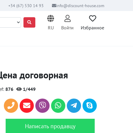
+34 (67) 530 14 93
info@discount-house.com
RU
Войти
Избранное
Цена договорная
ef:
876
1/449
Написать продавцу