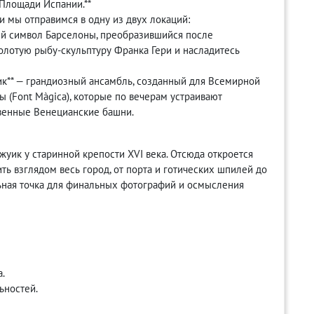
 Площади Испании.**
и мы отправимся в одну из двух локаций:
ный символ Барселоны, преобразившийся после
золотую рыбу-скульптуру Франка Гери и насладитесь
уик** — грандиозный ансамбль, созданный для Всемирной
 (Font Màgica), которые по вечерам устраивают
венные Венецианские башни.
уик у старинной крепости XVI века. Отсюда откроется
ть взглядом весь город, от порта и готических шпилей до
ьная точка для финальных фотографий и осмысления
.
ьностей.