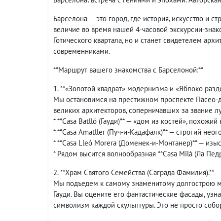
Барселона — это город, где история, искусство и ст
величие во время нашей 4-часовой экскурсии-знак
Готического квартала, но и станет свидетелем арх
современниками.
**Маршрут вашего знакомства с Барселоной:**
1. **«Золотой квадрат» модернизма и «Яблоко раздора»
Мы остановимся на престижном проспекте Пасео-де
великих архитекторов, соперничавших за звание лу
* **Casa Batlló (Гауди)** — «дом из костей», похожий
* **Casa Amatller (Пуч-и-Кадафалк)** — строгий нео
* **Casa Lleó Morera (Доменек-и-Монтанер)** — из
* Рядом высится волнообразная **Casa Milà (Ла Педре
2. **Храм Святого Семейства (Саграда Фамилия).**
Мы подъедем к самому знаменитому долгострою м
Гауди. Вы оцените его фантастические фасады, узна
символизм каждой скульптуры. Это не просто собор