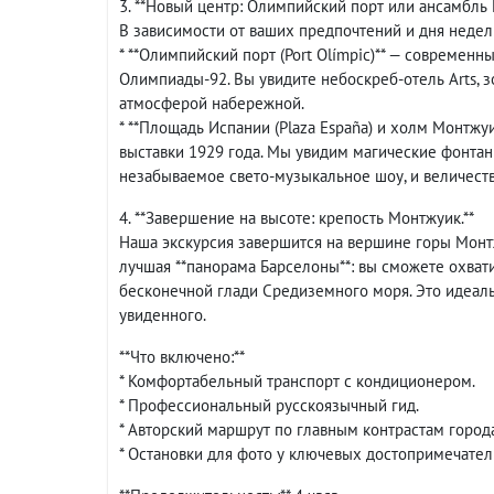
3. **Новый центр: Олимпийский порт или ансамбль
В зависимости от ваших предпочтений и дня недел
* **Олимпийский порт (Port Olímpic)** — современ
Олимпиады-92. Вы увидите небоскреб-отель Arts, 
атмосферой набережной.
* **Площадь Испании (Plaza España) и холм Монтж
выставки 1929 года. Мы увидим магические фонтаны
незабываемое свето-музыкальное шоу, и величест
4. **Завершение на высоте: крепость Монтжуик.**
Наша экскурсия завершится на вершине горы Монтж
лучшая **панорама Барселоны**: вы сможете охвати
бесконечной глади Средиземного моря. Это идеал
увиденного.
**Что включено:**
* Комфортабельный транспорт с кондиционером.
* Профессиональный русскоязычный гид.
* Авторский маршрут по главным контрастам города
* Остановки для фото у ключевых достопримечател