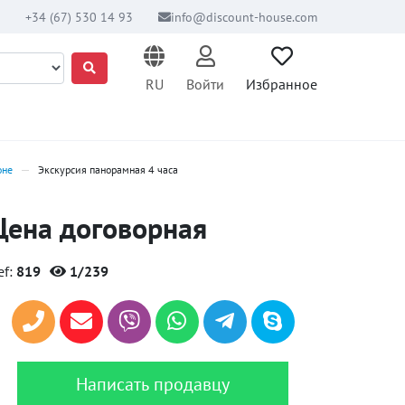
+34 (67) 530 14 93
info@discount-house.com
RU
Войти
Избранное
оне
Экскурсия панорамная 4 часа
Цена договорная
ef:
819
1/239
Написать продавцу