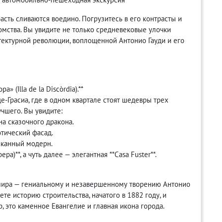
расть сливаются воедино. Погрузитесь в его контрасты и
омства. Вы увидите не только средневековые улочки
итектурной революции, воплощенной Антонио Гауди и его
 (Illa de la Discòrdia).**
-Грасиа, где в одном квартале стоят шедевры трех
чшего. Вы увидите:
 на сказочного дракона.
готический фасад.
ысканный модерн.
ра)**, а чуть далее — элегантная **Casa Fuster**.
ира — гениальному и незавершенному творению Антонио
ете историю строительства, начатого в 1882 году, и
, это каменное Евангелие и главная икона города.