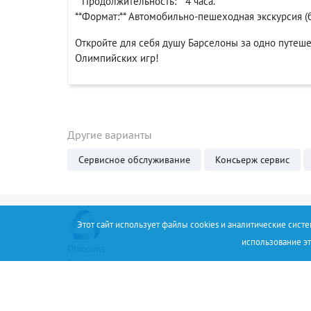
**Продолжительность:** 4 часа.
**Формат:** Автомобильно-пешеходная экскурсия (
Откройте для себя душу Барселоны за одно путеше
Олимпийских игр!
Другие варианты
Сервисное обслуживание
Консьерж сервис
Этот сайт использует файлы cookies и аналитические сист
использование эт
Discount
Service
+34 (67) 530 14 93
Соглашение
О проекте