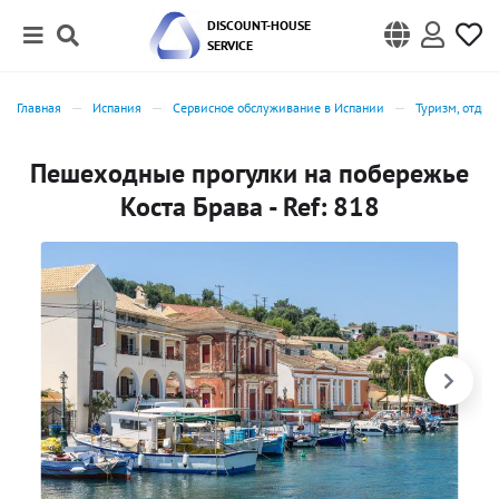
DISCOUNT-HOUSE
SERVICE
Главная
Испания
Сервисное обслуживание в Испании
Туризм, отдых
Пешеходные прогулки на побережье
Коста Брава - Ref: 818