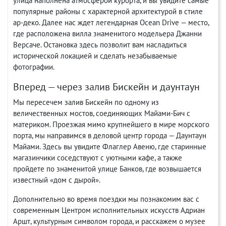
улица наполнена атмосферой курорта, и вы увидите самые
популярные районы с характерной архитектурой в стиле
ар-деко. Далее нас ждет легендарная Ocean Drive — место,
где расположена вилла знаменитого модельера Джанни
Версаче. Остановка здесь позволит вам насладиться
исторической локацией и сделать незабываемые
фотографии.
Вперед — через залив Бискейн и даунтаун
Мы пересечем залив Бискейн по одному из
величественных мостов, соединяющих Майами-Бич с
материком. Проезжая мимо крупнейшего в мире морского
порта, мы направимся в деловой центр города — Даунтаун
Майами. Здесь вы увидите Флаглер Авеню, где старинные
магазинчики соседствуют с уютными кафе, а также
пройдете по знаменитой улице Банков, где возвышается
известный «дом с дырой».
Дополнительно во время поездки мы познакомим вас с
современным Центром исполнительных искусств Адриан
Аршт, культурным символом города, и расскажем о музее