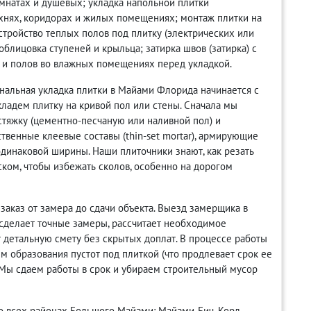
мнатах и душевых; укладка напольной плитки
кухнях, коридорах и жилых помещениях; монтаж плитки на
устройство теплых полов под плитку (электрических или
облицовка ступеней и крыльца; затирка швов (затирка) с
н и полов во влажных помещениях перед укладкой.
альная укладка плитки в Майами Флорида начинается с
кладем плитку на кривой пол или стены. Сначала мы
тяжку (цементно-песчаную или наливной пол) и
твенные клеевые составы (thin-set mortar), армирующие
динаковой ширины. Наши плиточники знают, как резать
ком, чтобы избежать сколов, особенно на дорогом
заказ от замера до сдачи объекта. Выезд замерщика в
 сделает точные замеры, рассчитает необходимое
ит детальную смету без скрытых доплат. В процессе работы
 образования пустот под плиткой (что продлевает срок ее
 Мы сдаем работы в срок и убираем строительный мусор
о всех районах Большого Майами: Майами-Бич, Корл-