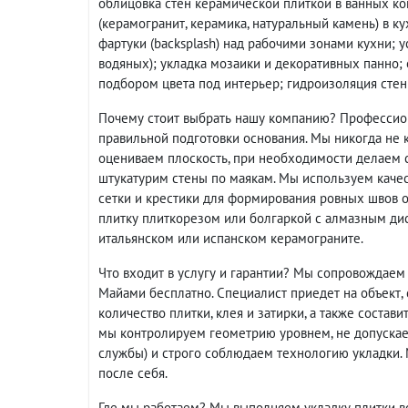
облицовка стен керамической плиткой в ванных ко
(керамогранит, керамика, натуральный камень) в 
фартуки (backsplash) над рабочими зонами кухни; 
водяных); укладка мозаики и декоративных панно; 
подбором цвета под интерьер; гидроизоляция сте
Почему стоит выбрать нашу компанию? Профессион
правильной подготовки основания. Мы никогда не 
оцениваем плоскость, при необходимости делаем с
штукатурим стены по маякам. Мы используем качес
сетки и крестики для формирования ровных швов о
плитку плиткорезом или болгаркой с алмазным дис
итальянском или испанском керамограните.
Что входит в услугу и гарантии? Мы сопровождаем 
Майами бесплатно. Специалист приедет на объект,
количество плитки, клея и затирки, а также состав
мы контролируем геометрию уровнем, не допускаем
службы) и строго соблюдаем технологию укладки.
после себя.
Где мы работаем? Мы выполняем укладку плитки в