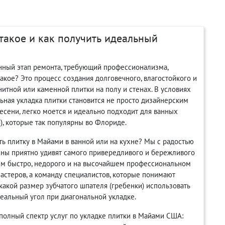
 такое и как получить идеальный
енный этап ремонта, требующий профессионализма,
такое? Это процесс создания долговечного, влагостойкого и
итной или каменной плитки на полу и стенах. В условиях
ная укладка плитки становится не просто дизайнерским
есени, легко моется и идеально подходит для ванных
о), которые так популярны во Флориде.
ть плитку в Майами в ванной или на кухне? Мы с радостью
ены приятно удивят самого привередливого и бережливого
лаем быстро, недорого и на высочайшем профессиональном
мастеров, а команду специалистов, которые понимают
какой размер зубчатого шпателя (гребенки) использовать
еальный угол при диагональной укладке.
олный спектр услуг по укладке плитки в Майами США: