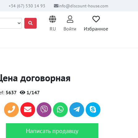
+34 (67) 530 14 93
info@discount-house.com
RU
Войти
Избранное
Цена договорная
ef:
5637
1/147
Написать продавцу