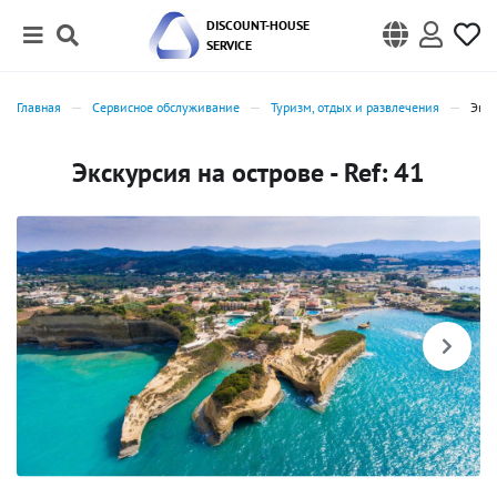
DISCOUNT-HOUSE
SERVICE
Главная
Сервисное обслуживание
Туризм, отдых и развлечения
Экск
Экскурсия на острове - Ref: 41