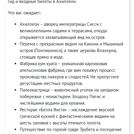
гид и входные билеты в Ахиллеон.
Что вас ожидает:
Ахиллеон – дворец императрицы Сисси с
великолепными садами и террасами, откуда
открывается захватывающий вид на остров.
Перема с прекрасным видом на Канони и Мышиный
остров (Понтикониси), а также церковь Влахерна,
стоящая прямо в воде.
Фабрика кум-куата – уникальная карликовая
апельсиновая фабрика, где вам покажут процесс
производства ликеров и сладостей. Не пропустите
дегустацию местных продуктов.
Палеокастрица – живописный уголок на западном
побережье с монастырем Зоодоху Пигис и
чистейшими водами для купания.
Ресторан «Белла Виста» – наслаждение вкусной
греческой кухней с фантастическими видами на
шесть заливов с высоты птичьего полета.
Путешествие по горной гряде Трубета и посещение