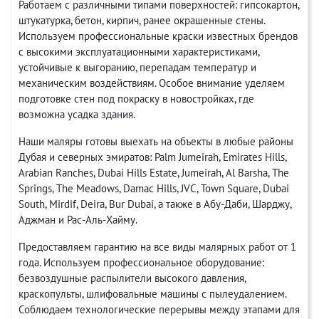
Работаем с различными типами поверхностей: гипсокартон,
штукатурка, бетон, кирпич, ранее окрашенные стены.
Используем профессиональные краски известных брендов
с высокими эксплуатационными характеристиками,
устойчивые к выгоранию, перепадам температур и
механическим воздействиям. Особое внимание уделяем
подготовке стен под покраску в новостройках, где
возможна усадка здания.
Наши маляры готовы выехать на объекты в любые районы
Дубая и северных эмиратов: Palm Jumeirah, Emirates Hills,
Arabian Ranches, Dubai Hills Estate, Jumeirah, Al Barsha, The
Springs, The Meadows, Damac Hills, JVC, Town Square, Dubai
South, Mirdif, Deira, Bur Dubai, а также в Абу-Даби, Шарджу,
Аджман и Рас-Аль-Хайму.
Предоставляем гарантию на все виды малярных работ от 1
года. Используем профессиональное оборудование:
безвоздушные распылители высокого давления,
краскопульты, шлифовальные машины с пылеудалением.
Соблюдаем технологические перерывы между этапами для