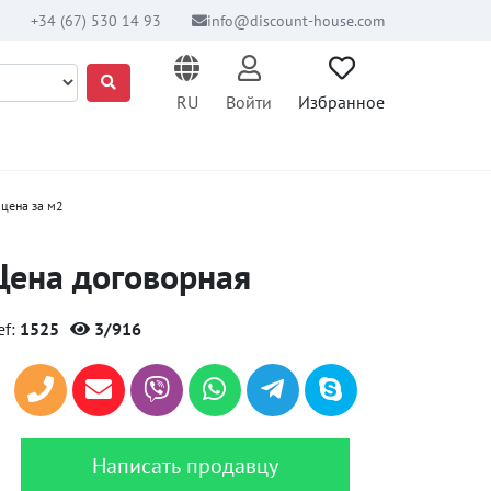
+34 (67) 530 14 93
info@discount-house.com
RU
Войти
Избранное
цена за м2
Цена договорная
ef:
1525
3/916
Написать продавцу