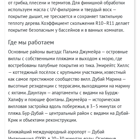
от грибка, плесени и термитов. Для финишной обработки
используем масла с UV-фильтрами и твердый воск —
покрытие дышит, не трескается и сохраняет тактильную
теплоту дерева. Коэффициент скольжения R10–R11 делает
покрытие безопасным у бассейнов и в ванных комнатах.
Где мы работаем
Основные районы выезда: Пальма Джумейра — островные
виллы с собственными пляжами и выходом к морю, где
востребованы палубные покрытия из тика. Эмирейтс Хиллс
— коттеджный посёлок с крупными участками, известный
как самое престижное сообщество вилл. Дубай Марина —
высотные резиденции с террасами, выходящими на марину
с яхтами. Даунтаун — апартаменты с видами на Бурдж-
Халифу и поющие фонтаны. Джумейра — историческая
вилловая застройка вдоль побережья, в 3–5 минутах от
пляжа. Бур-Дубай — центральный район с видами на Дубай-
Крик и объектами реконструкции.
Ближайший международный аэропорт — Дубай
Интернешнл (DXB), в 20–30 минутах езды. Основные