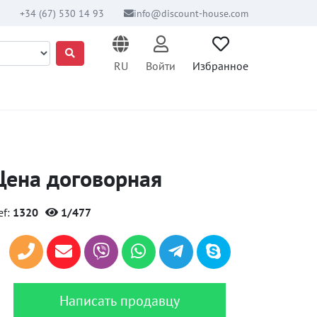
+34 (67) 530 14 93
info@discount-house.com
RU
Войти
Избранное
Цена договорная
ef:
1320
1/477
Написать продавцу