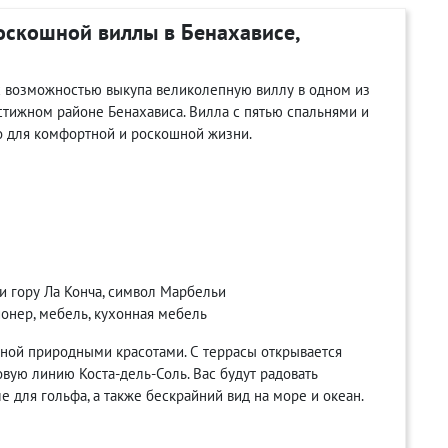
оскошной виллы в Бенахависе,
с возможностью выкупа великолепную виллу в одном из
стижном районе Бенахависа. Вилла с пятью спальнями и
о для комфортной и роскошной жизни.
 и гору Ла Конча, символ Марбельи
ионер, мебель, кухонная мебель
нной природными красотами. С террасы открывается
вую линию Коста-дель-Соль. Вас будут радовать
 для гольфа, а также бескрайний вид на море и океан.