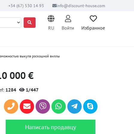
+34 (67) 530 14 93
info@discount-house.com
RU
Войти
Избранное
озможностью выкупа роскошной виллы
10 000 €
ef:
1284
1/447
Написать продавцу