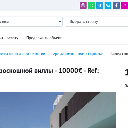
ить заявку
Предложить объект
ренда домов и вилл в Испании
Аренда домов и вилл в Марбелье
Аренда с в
оскошной виллы - 10000€ - Ref:
R