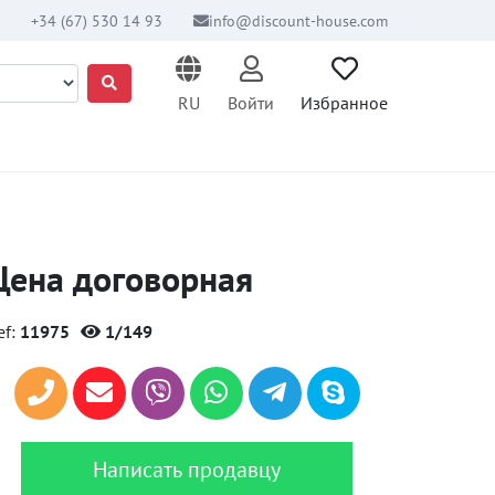
+34 (67) 530 14 93
info@discount-house.com
RU
Войти
Избранное
Цена договорная
ef:
11975
1/149
Написать продавцу