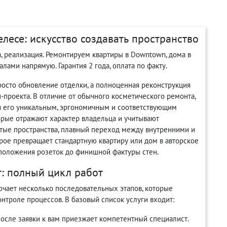
есе: искусство создавать пространство
а, реализация. Ремонтируем квартиры в Downtown, дома в
иалами напрямую. Гарантия 2 года, оплата по факту.
осто обновление отделки, а полноценная реконструкция
-проекта. В отличие от обычного косметического ремонта,
я его уникальным, эргономичным и соответствующим
орые отражают характер владельца и учитывают
ытые пространства, плавный переход между внутренними и
рое превращает стандартную квартиру или дом в авторское
асположения розеток до финишной фактуры стен.
т: полный цикл работ
ючает несколько последовательных этапов, которые
нтроле процессов. В базовый список услуги входит:
после заявки к вам приезжает компетентный специалист.