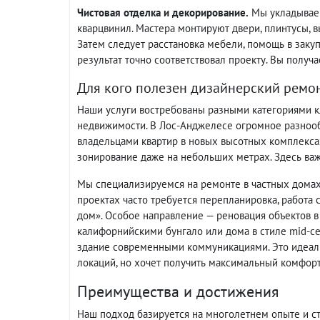
Чистовая отделка и декорирование.
Мы укладываем
кварцвинил. Мастера монтируют двери, плинтусы, 
Затем следует расстановка мебели, помощь в закуп
результат точно соответствовал проекту. Вы получ
Для кого полезен дизайнерский ремо
Наши услуги востребованы разными категориями к
недвижимости. В Лос-Анджелесе огромное разнооб
владельцами квартир в новых высотных комплексах
зонирование даже на небольших метрах. Здесь в
Мы специализируемся на ремонте в частных домах 
проектах часто требуется перепланировка, работа
дом». Особое направление — реновация объектов в 
калифорнийскими бунгало или дома в стиле mid-ce
здание современными коммуникациями. Это идеальн
локаций, но хочет получить максимальный комфорт
Преимущества и достижения
Наш подход базируется на многолетнем опыте и с