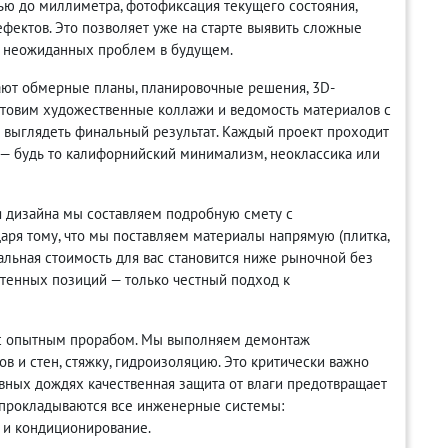
ью до миллиметра, фотофиксация текущего состояния,
фектов. Это позволяет уже на старте выявить сложные
ть неожиданных проблем в будущем.
ют обмерные планы, планировочные решения, 3D-
отовим художественные коллажи и ведомость материалов с
т выглядеть финальный результат. Каждый проект проходит
 — будь то калифорнийский минимализм, неоклассика или
 дизайна мы составляем подробную смету с
аря тому, что мы поставляем материалы напрямую (плитка,
нальная стоимость для вас становится ниже рыночной без
чтенных позиций — только честный подход к
 с опытным прорабом. Мы выполняем демонтаж
в и стен, стяжку, гидроизоляцию. Это критически важно
вных дождях качественная защита от влаги предотвращает
е прокладываются все инженерные системы:
 и кондиционирование.