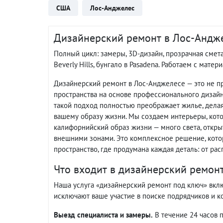
США
Лос-Анджелес
Дизайнерский ремонт в Лос-Анджел
Полный цикл: замеры, 3D-дизайн, прозрачная смет
Beverly Hills, бунгало в Pasadena. Работаем с матер
Дизайнерский ремонт в Лос-Анджелесе — это не пр
пространства на основе профессионального дизайн
такой подход полностью преображает жилье, дела
вашему образу жизни. Мы создаем интерьеры, кот
калифорнийский образ жизни — много света, откр
внешними зонами. Это комплексное решение, кото
пространство, где продумана каждая деталь: от р
Что входит в дизайнерский ремон
Наша услуга «дизайнерский ремонт под ключ» вкл
исключают ваше участие в поиске подрядчиков и ко
Выезд специалиста и замеры.
В течение 24 часов 