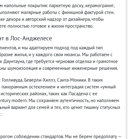
 напольные покрытия: паркетную доску, керамогранит,
выполняют малярные работы с финишной фактурой стен.
ке декора и авторский надзор от дизайнера, чтобы
аете полностью готовое к жизни пространство.
нт в Лос-Анджелесе
лиентов, и мы адаптируем подход под каждый тип
разие жилья, и у каждого свои нюансы. Мы работаем с
 Даунтауна, где требуется черновая отделка и грамотное
ажны шумоизоляция и современные инженерные решения.
Голливуда, Беверли-Хиллз, Санта-Моники. В таких
 с панорамным остеклением и интеграция систем «умный
исторических районах, таких как Пасадена с ее
ntury modern. Мы сохраняем аутентичность, но наполняем
ый вариант для семей и тех, кто ценит тишину статусных
.
трогом соблюдении стандартов. Мы не берем предоплату —