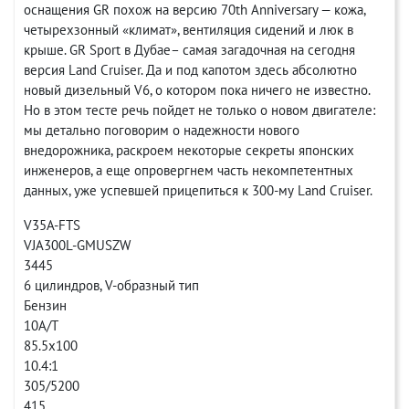
оснащения GR похож на версию 70th Anniversary — кожа,
четырехзонный «климат», вентиляция сидений и люк в
крыше. GR Sport в Дубае– самая загадочная на сегодня
версия Land Cruiser. Да и под капотом здесь абсолютно
новый дизельный V6, о котором пока ничего не известно.
Но в этом тесте речь пойдет не только о новом двигателе:
мы детально поговорим о надежности нового
внедорожника, раскроем некоторые секреты японских
инженеров, а еще опровергнем часть некомпетентных
данных, уже успевшей прицепиться к 300-му Land Cruiser.
V35A-FTS
VJA300L-GMUSZW
3445
6 цилиндров, V-образный тип
Бензин
10A/T
85.5x100
10.4:1
305/5200
415