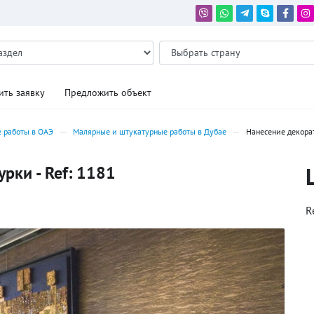
ить заявку
Предложить объект
 работы в ОАЭ
Малярные и штукатурные работы в Дубае
Нанесение декора
рки - Ref: 1181
R