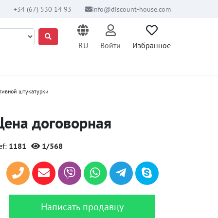
+34 (67) 530 14 93
info@discount-house.com
RU
Войти
Избранное
тивной штукатурки
Цена договорная
ef:
1181
1/568
Написать продавцу