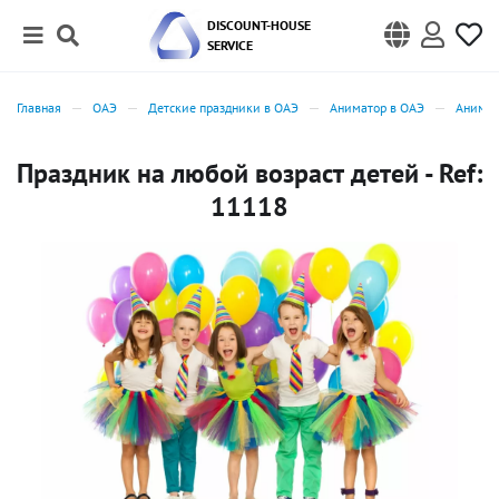
DISCOUNT-HOUSE
SERVICE
Главная
ОАЭ
Детские праздники в ОАЭ
Аниматор в ОАЭ
Анимат
Праздник на любой возраст детей - Ref:
11118