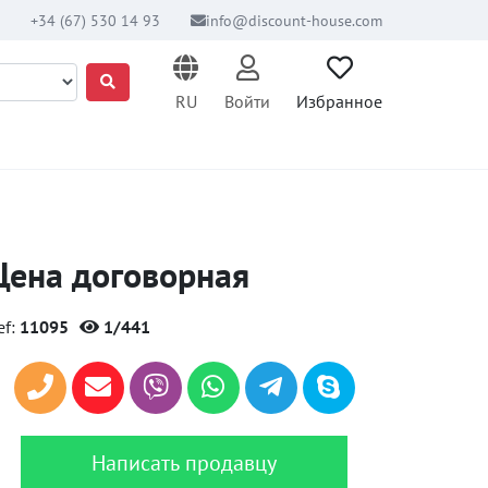
+34 (67) 530 14 93
info@discount-house.com
RU
Войти
Избранное
Цена договорная
ef:
11095
1/441
Написать продавцу