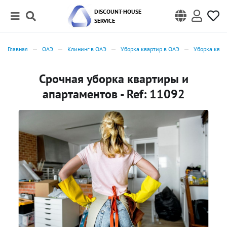
DISCOUNT-HOUSE
SERVICE
Главная
ОАЭ
Клининг в ОАЭ
Уборка квартир в ОАЭ
Уборка квар
Срочная уборка квартиры и
апартаментов - Ref: 11092