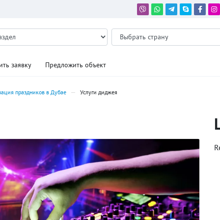
ить заявку
Предложить объект
зация праздников в Дубае
Услуги диджея
R