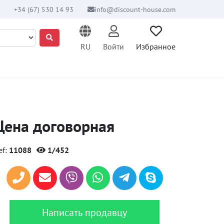
+34 (67) 530 14 93
info@discount-house.com
RU
Войти
Избранное
Цена договорная
ef:
11088
1/452
Написать продавцу