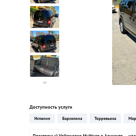
Доступность услуги
Испания
Барселона
Торревьеха
Мар
Просторный Volkswagen Multivan в Аликанте — иде