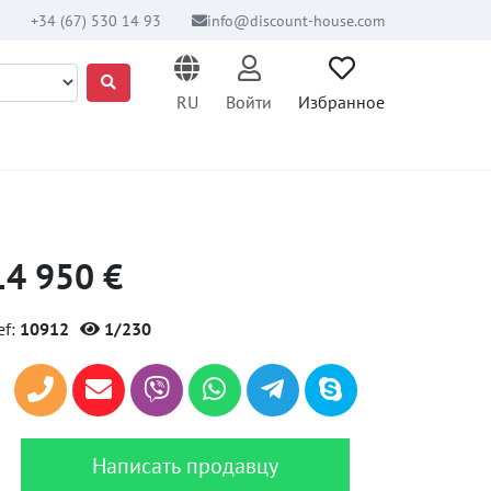
+34 (67) 530 14 93
info@discount-house.com
RU
Войти
Избранное
14 950 €
ef:
10912
1/230
Написать продавцу