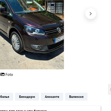
Foto
белья
Бенидорм
Аликанте
Валенсия
ален для семьи или бизнеса