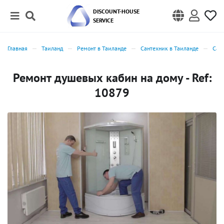
DISCOUNT-HOUSE
SERVICE
Главная
Таиланд
Ремонт в Таиланде
Сантехник в Таиланде
Сан
Ремонт душевых кабин на дому - Ref:
10879