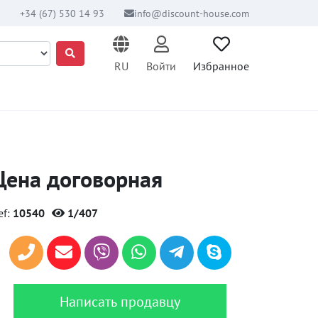
+34 (67) 530 14 93
info@discount-house.com
RU
Войти
Избранное
Цена договорная
ef:
10540
1/407
Написать продавцу