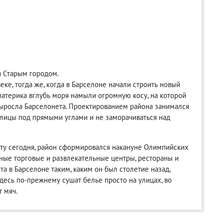
 Старым городом.
еке, тогда же, когда в Барселоне начали строить новый
материка вглубь моря намыли огромную косу, на которой
выросла Барселонета. Проектированием района занимался
лицы под прямыми углами и не заморачиваться над
ету сегодня, район сформировался накануне Олимпийских
ные торговые и развлекательные центры, рестораны и
та в Барселоне таким, каким он был столетие назад,
десь по-прежнему сушат белье просто на улицах, во
т мяч.