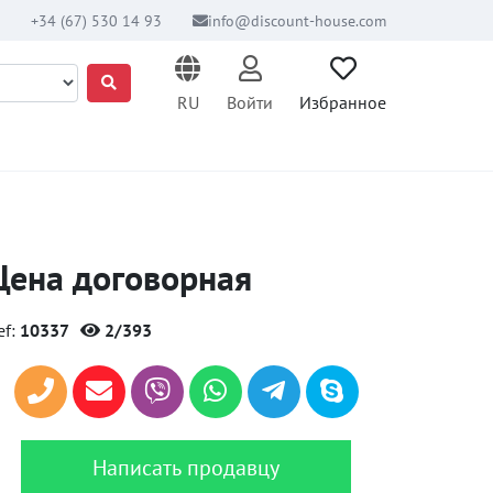
+34 (67) 530 14 93
info@discount-house.com
RU
Войти
Избранное
Цена договорная
ef:
10337
2/393
Написать продавцу