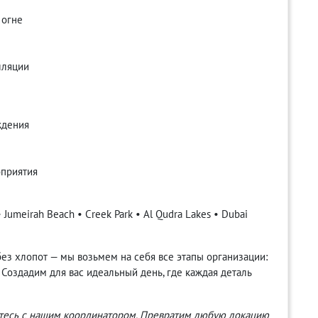
 огне
лляции
ждения
оприятия
 • Jumeirah Beach • Creek Park • Al Qudra Lakes • Dubai
без хлопот — мы возьмем на себя все этапы организации:
 Создадим для вас идеальный день, где каждая деталь
итесь с нашим координатором. Превратим любую локацию