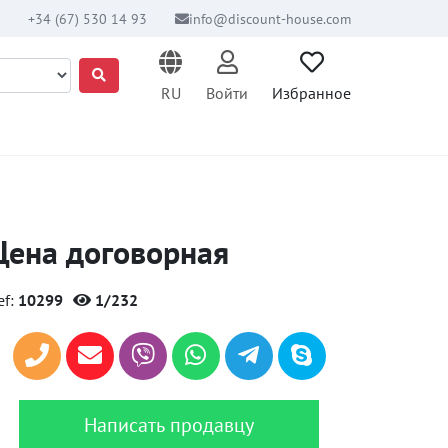
+34 (67) 530 14 93
info@discount-house.com
RU
Войти
Избранное
Цена договорная
ef:
10299
1/232
Написать продавцу