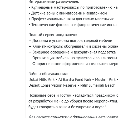
Интерактивные развлечения:
• Кулинарные мастер-классы по приготовлению на
• Детские зоны с аниматорами и аквагримом
• Профессиональные няни для самых маленьких
• Тематические фотозоны и флористические инста
Полный сервис «под ключ»:
— Доставка и установка шатров, садовой мебели
— Климат-контроль: обогреватели и системы охла
— Вечернее освещение и декоративная подсветка
— Организация мобильных туалетов и зон гигиены
— Флористическое оформление и стилизация мер
Районы обслуживания:
Dubai Hills Park • Al Barsha Pond Park • Mushrif Park
Desert Conservation Reserve • Palm Jumeirah Beach
Позвольте себе и гостям насладиться праздником 
от разработки меню до уборки после мероприятия.
будет говорить о вашем безупречном вкусе!
Для расчета стоимости и бронирования даты свяж