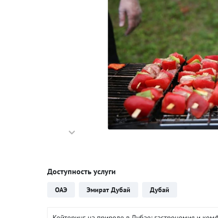
Доступность услуги
ОАЭ
Эмират Дубай
Дубай
Кейтеринг на природе в Дубае: гастрономия и ко