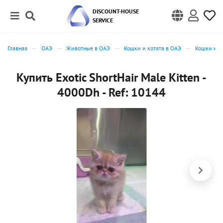
DISCOUNT-HOUSE
SERVICE
Главная
ОАЭ
Животные в ОАЭ
Кошки и котята в ОАЭ
Кошки и к
Купить Exotic ShortHair Male Kitten -
4000Dh - Ref: 10144