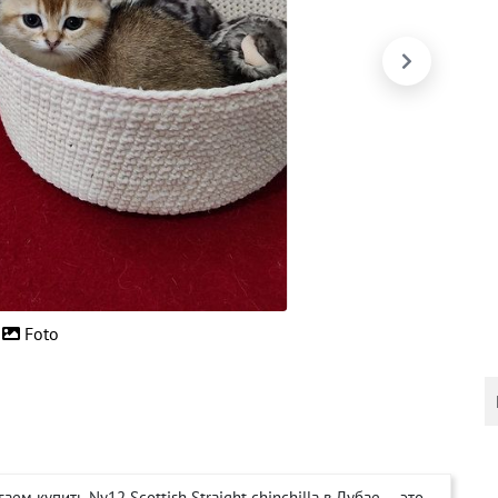
Foto
м купить Ny12 Scottish Straight chinchilla в Дубае — это