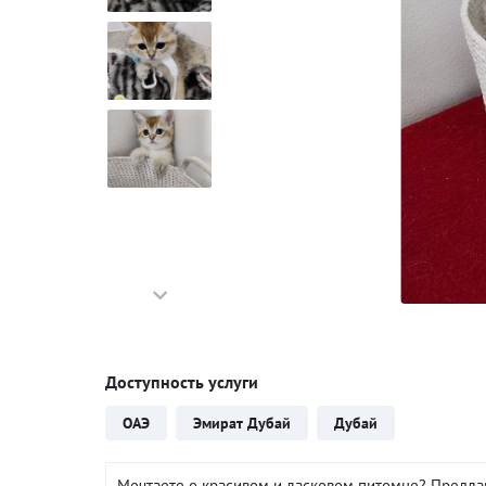
Доступность услуги
ОАЭ
Эмират Дубай
Дубай
Мечтаете о красивом и ласковом питомце? Предлагае