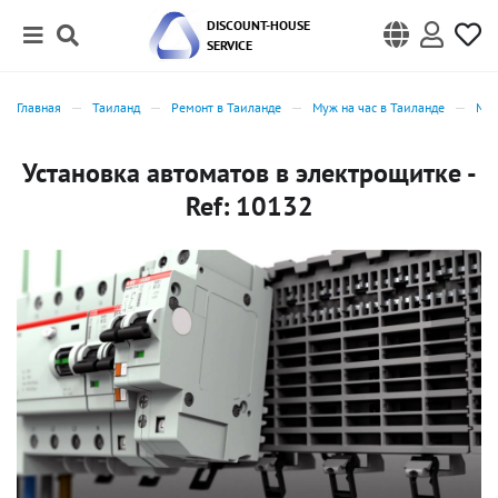
DISCOUNT-HOUSE
SERVICE
Главная
Таиланд
Ремонт в Таиланде
Муж на час в Таиланде
Муж
Установка автоматов в электрощитке -
Ref: 10132