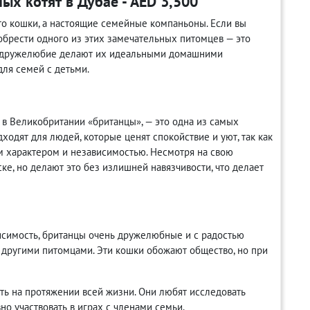
х котят в Дубае - AED 3,500
то кошки, а настоящие семейные компаньоны. Если вы
обрести одного из этих замечательных питомцев — это
 и дружелюбие делают их идеальными домашними
для семей с детьми.
 в Великобритании «британцы», — это одна из самых
одят для людей, которые ценят спокойствие и уют, так как
м характером и независимостью. Несмотря на свою
ске, но делают это без излишней навязчивости, что делает
исимость, британцы очень дружелюбные и с радостью
 другими питомцами. Эти кошки обожают общество, но при
ть на протяжении всей жизни. Они любят исследовать
но участвовать в играх с членами семьи.