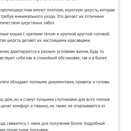
короткошерстная имеют плотную, короткую шерсть, которая
 требуя минимального ухода. Это делает их отличным
оличеством шерстяных забот.
пные кошки с крепким телом и крупной круглой головой.
стая шерсть делают их настоящими красавцами.
ично адаптируются к разным условиям жизни, будь то
ствуют себя как в спокойной обстановке, так и в более
котята обладают полными документами, привиты и готовы
аш дом, но и станут лучшими спутниками для всех членов
ценят комфорт и тишину, но также не отказываются от
мца, свяжитесь с нами для получения более подробной
ыми пушистыми друзьями.