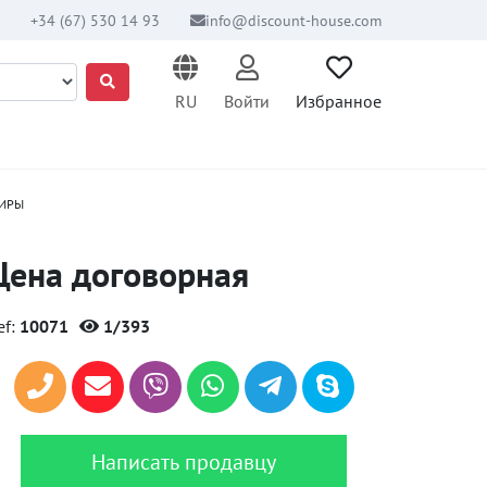
+34 (67) 530 14 93
info@discount-house.com
RU
Войти
Избранное
ТИРЫ
Цена договорная
ef:
10071
1/393
Написать продавцу